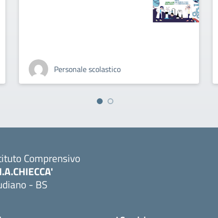
Personale scolastico
tituto Comprensivo
M.A.CHIECCA'
udiano - BS
Visita la pagina iniziale della scuola