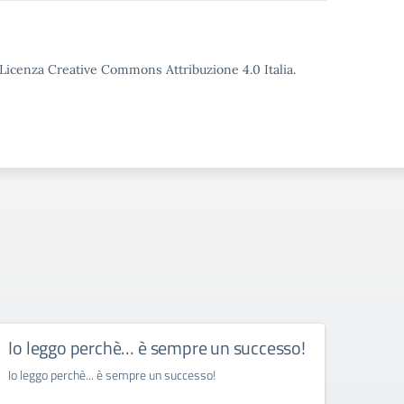
o Licenza Creative Commons Attribuzione 4.0 Italia.
Io leggo perchè… è sempre un successo!
Rudi
festi
Io leggo perchè... è sempre un successo!
Rudiano