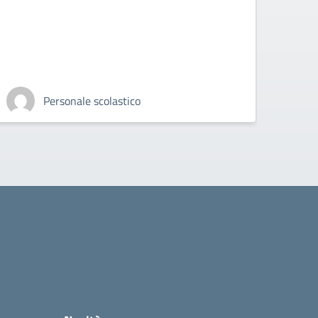
primav
Personale scolastico