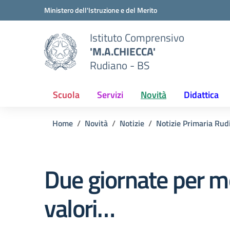
Vai ai contenuti
Vai al menu di navigazione
Vai al footer
Ministero dell'Istruzione e del Merito
Istituto Comprensivo
'M.A.CHIECCA'
Rudiano - BS
Scuola
Servizi
Novità
Didattica
Home
Novità
Notizie
Notizie Primaria Rud
Due giornate per mo
valori…