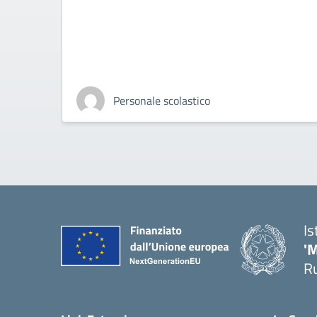
Personale scolastico
Is
'
R
— 