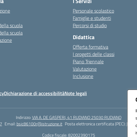
la
I Servizi
zione
Personale scolastico
Famiglie e studenti
della scuola
Percorsi di studio
della scuola
Didattica
azione
Offerta formativa
I progetti delle classi
Piano Triennale
Valutazione
Inclusione
cy
Dichiarazione di accessibilità
Note legali
Indirizzo:
VIA A. DE GASPERI, 41 RUDIANO 25030 RUDIANO
7
Email:
bsic86100r@istruzione.it
Posta elettronica certificata (PEC):
bsic8
Codice fiscale: 82002390175