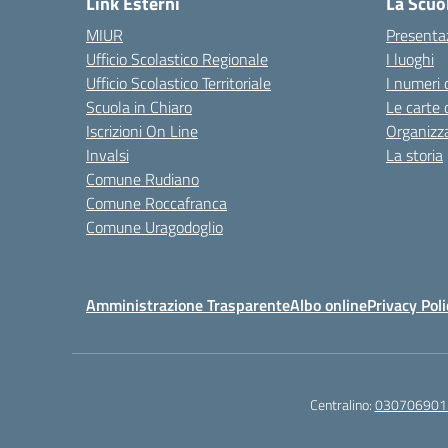
Link Esterni
La Scuo
MIUR
Presenta
Ufficio Scolastico Regionale
I luoghi
Ufficio Scolastico Territoriale
I numeri 
Scuola in Chiaro
Le carte 
Iscrizioni On Line
Organizz
Invalsi
La storia
Comune Rudiano
Comune Roccafranca
Comune Uragodoglio
Amministrazione Trasparente
Albo online
Privacy Poli
Centralino:
030706901