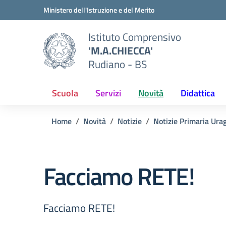
Vai ai contenuti
Vai al menu di navigazione
Vai al footer
Ministero dell'Istruzione e del Merito
Istituto Comprensivo
'M.A.CHIECCA'
Rudiano - BS
Scuola
Servizi
Novità
Didattica
Home
Novità
Notizie
Notizie Primaria Ura
Facciamo RETE!
Facciamo RETE!