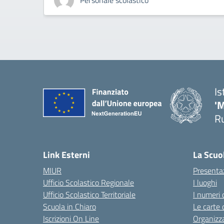
Personale scolastico
Is
'
R
— 
Link Esterni
La Scuo
MIUR
Presenta
Ufficio Scolastico Regionale
I luoghi
Ufficio Scolastico Territoriale
I numeri 
Scuola in Chiaro
Le carte 
Iscrizioni On Line
Organizz