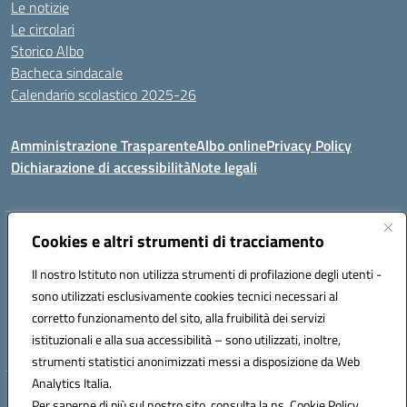
Le notizie
Le circolari
Storico Albo
Bacheca sindacale
Calendario scolastico 2025-26
Amministrazione Trasparente
Albo online
Privacy Policy
Dichiarazione di accessibilità
Note legali
Indirizzo:
Cookies e altri strumenti di tracciamento
VIA A. DE GASPERI, 41 RUDIANO 25030 RUDIANO
Centralino:
0307069017
Email:
bsic86100r@istruzione.it
Il nostro Istituto non utilizza strumenti di profilazione degli utenti -
Posta elettronica certificata (PEC):
bsic86100r@pec.istruzione.it
sono utilizzati esclusivamente cookies tecnici necessari al
Codice fiscale: 82002390175
corretto funzionamento del sito, alla fruibilità dei servizi
Codice meccanografico:
BSIC86100R
istituzionali e alla sua accessibilità – sono utilizzati, inoltre,
strumenti statistici anonimizzati messi a disposizione da Web
Analytics Italia.
Hosting & Powered by 3D Solution S.r.l.
Per saperne di più sul nostro sito, consulta la ns. Cookie Policy.