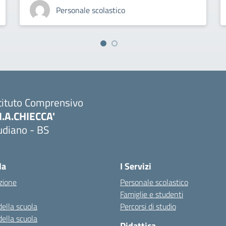
Personale scolastico
tituto Comprensivo
M.A.CHIECCA'
udiano - BS
Visita la pagina iniziale della scuola
la
I Servizi
zione
Personale scolastico
Famiglie e studenti
della scuola
Percorsi di studio
della scuola
Didattica