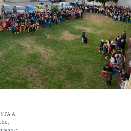
STA A
che,
rescere