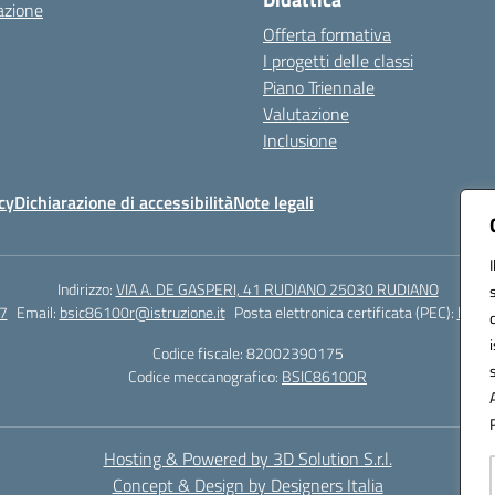
azione
Offerta formativa
I progetti delle classi
Piano Triennale
Valutazione
Inclusione
cy
Dichiarazione di accessibilità
Note legali
Indirizzo:
VIA A. DE GASPERI, 41 RUDIANO 25030 RUDIANO
7
Email:
bsic86100r@istruzione.it
Posta elettronica certificata (PEC):
bsic8
Codice fiscale: 82002390175
Codice meccanografico:
BSIC86100R
Hosting & Powered by 3D Solution S.r.l.
Concept & Design by Designers Italia