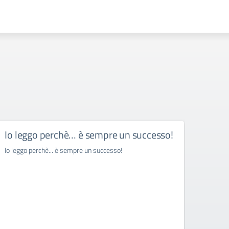
Io leggo perchè… è sempre un successo!
Rudi
festi
Io leggo perchè... è sempre un successo!
Rudiano
primav