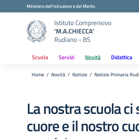
Vai ai contenuti
Vai al menu di navigazione
Vai al footer
Ministero dell'Istruzione e del Merito
Istituto Comprensivo
'M.A.CHIECCA'
Rudiano - BS
Scuola
Servizi
Novità
Didattica
Home
Novità
Notizie
Notizie Primaria Rud
La nostra scuola ci 
cuore e il nostro cu