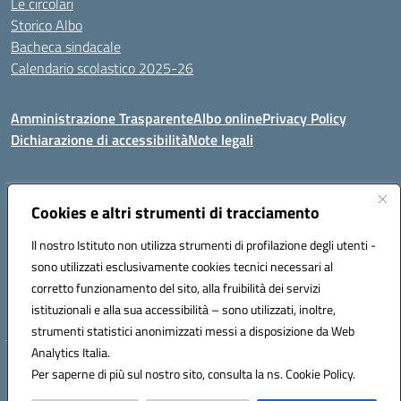
Le circolari
Storico Albo
Bacheca sindacale
Calendario scolastico 2025-26
Amministrazione Trasparente
Albo online
Privacy Policy
Dichiarazione di accessibilità
Note legali
Indirizzo:
Cookies e altri strumenti di tracciamento
VIA A. DE GASPERI, 41 RUDIANO 25030 RUDIANO
Centralino:
0307069017
Email:
bsic86100r@istruzione.it
Il nostro Istituto non utilizza strumenti di profilazione degli utenti -
Posta elettronica certificata (PEC):
bsic86100r@pec.istruzione.it
sono utilizzati esclusivamente cookies tecnici necessari al
Codice fiscale: 82002390175
corretto funzionamento del sito, alla fruibilità dei servizi
Codice meccanografico:
BSIC86100R
istituzionali e alla sua accessibilità – sono utilizzati, inoltre,
strumenti statistici anonimizzati messi a disposizione da Web
Analytics Italia.
Hosting & Powered by 3D Solution S.r.l.
Per saperne di più sul nostro sito, consulta la ns. Cookie Policy.
Concept & Design by Designers Italia