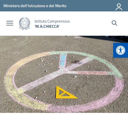
Vai ai contenuti
Vai al menu di navigazione
Vai al footer
Ministero dell'Istruzione e del Merito
Istituto Comprensivo
'M.A.CHIECCA'
Apr