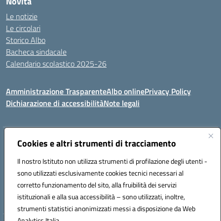
Novità
Le notizie
Le circolari
Storico Albo
Bacheca sindacale
Calendario scolastico 2025-26
Amministrazione Trasparente
Albo online
Privacy Policy
Dichiarazione di accessibilità
Note legali
Cookies e altri strumenti di tracciamento
Indirizzo:
VIA A. DE GASPERI, 41 RUDIANO 25030 RUDIANO
Centralino:
0307069017
Email:
bsic86100r@istruzione.it
Il nostro Istituto non utilizza strumenti di profilazione degli utenti -
Posta elettronica certificata (PEC):
bsic86100r@pec.istruzione.it
sono utilizzati esclusivamente cookies tecnici necessari al
Codice fiscale: 82002390175
corretto funzionamento del sito, alla fruibilità dei servizi
Codice meccanografico:
BSIC86100R
istituzionali e alla sua accessibilità – sono utilizzati, inoltre,
strumenti statistici anonimizzati messi a disposizione da Web
Analytics Italia.