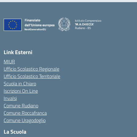
Istituto Comprensivo
'M.A.CHIECCA'
Rudiano - BS
— Visita la pagina iniziale della scuola
Link Esterni
MIUR
Ufficio Scolastico Regionale
Ufficio Scolastico Territoriale
Scuola in Chiaro
Iscrizioni On Line
Invalsi
Comune Rudiano
Comune Roccafranca
Comune Uragodoglio
La Scuola