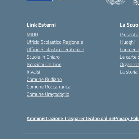
R
— 
Link Esterni
La Scuo
MIUR
Presenta
Ufficio Scolastico Regionale
I luoghi
Ufficio Scolastico Territoriale
I numeri 
Scuola in Chiaro
Le carte 
Iscrizioni On Line
Organizz
Invalsi
La storia
Comune Rudiano
Comune Roccafranca
Comune Uragodoglio
Amministrazione Trasparente
Albo online
Privacy Poli