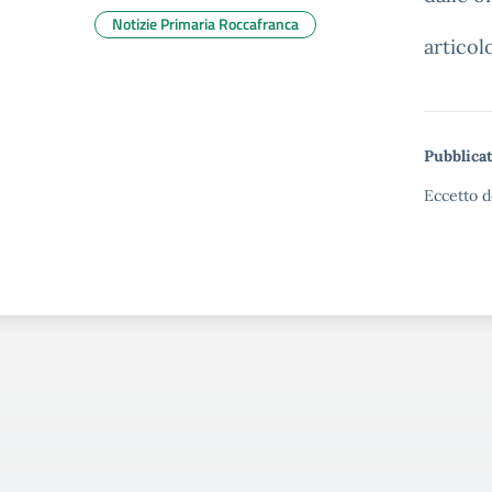
Notizie Primaria Roccafranca
articol
Pubblicat
Eccetto d