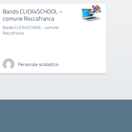
Bando CLICK4SCHOOL –
Prim
comune Roccafranca
Rocc
202
Bando CLICK4SCHOOL - comune
Roccafranca
Prima 
sette
Personale scolastico