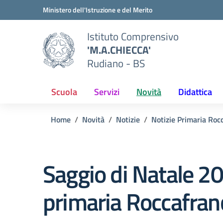
Vai ai contenuti
Vai al menu di navigazione
Vai al footer
Ministero dell'Istruzione e del Merito
Istituto Comprensivo
'M.A.CHIECCA'
Rudiano - BS
Scuola
Servizi
Novità
Didattica
Home
Novità
Notizie
Notizie Primaria Roc
Saggio di Natale 2
primaria Roccafran