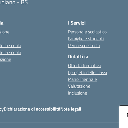
udiano - BS
Visita la pagina iniziale della scuola
la
I Servizi
zione
Personale scolastico
Famiglie e studenti
della scuola
Percorsi di studio
della scuola
Didattica
azione
Offerta formativa
I progetti delle classi
Piano Triennale
Valutazione
Inclusione
cy
Dichiarazione di accessibilità
Note legali