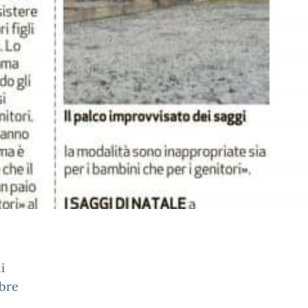
i
mbre