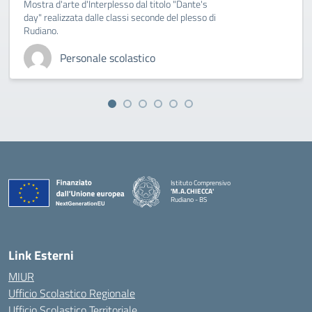
Mostra d'arte d'Interplesso dal titolo "Dante's
day" realizzata dalle classi seconde del plesso di
Rudiano.
Personale scolastico
Istituto Comprensivo
'M.A.CHIECCA'
Rudiano - BS
— Visita la pagina iniziale della scuola
Link Esterni
MIUR
Ufficio Scolastico Regionale
Ufficio Scolastico Territoriale