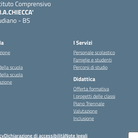
tituto Comprensivo
M.A.CHIECCA'
udiano - BS
Visita la pagina iniziale della scuola
la
I Servizi
zione
Personale scolastico
Famiglie e studenti
della scuola
Percorsi di studio
della scuola
Didattica
azione
Offerta formativa
I progetti delle classi
Piano Triennale
Valutazione
Inclusione
cy
Dichiarazione di accessibilità
Note legali