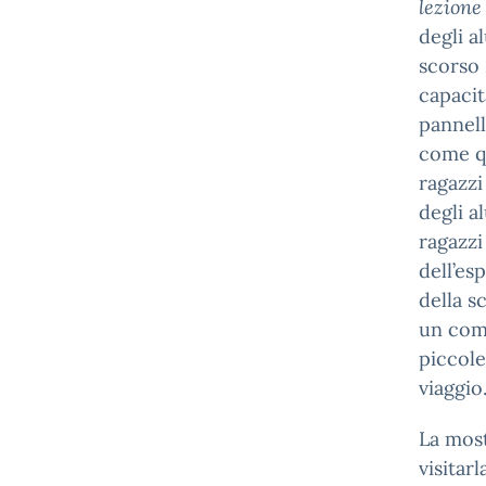
lezione
degli a
scorso 
capacit
pannell
come qu
ragazzi
degli a
ragazzi
dell’es
della s
un comm
piccol
viaggio
La most
visitar