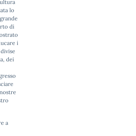
cultura
ata lo
 grande
rto di
ostrato
ducare i
divise
a, dei
ngresso
sciare
 nostre
stro
re a