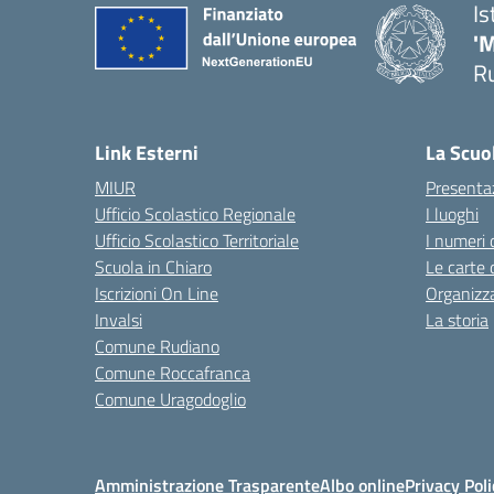
Is
'
R
— 
Link Esterni
La Scuo
MIUR
Presenta
Ufficio Scolastico Regionale
I luoghi
Ufficio Scolastico Territoriale
I numeri 
Scuola in Chiaro
Le carte 
Iscrizioni On Line
Organizz
Invalsi
La storia
Comune Rudiano
Comune Roccafranca
Comune Uragodoglio
Amministrazione Trasparente
Albo online
Privacy Poli