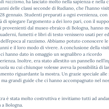
 di razzismo,
ha lasciato molto nella sapienza e nella 
lunni delle classi seconde di Rudiano, che l’hanno visit
28 gennaio. Studenti preparati a ogni evenienza, con
à di spiegare l’argomento a dei loro pari, con il suppo
i provenienti dal museo ebraico di Bologna, hanno m
aderni, fumetti e libri di testo venissero usati per e
 dell’epoca al razzismo. Abbiamo potuto conoscere le 
lunni e il loro modo di vivere. A conclusione della visit
 ci hanno dato in omaggio un segnalibro a ricordo
perienza. Inoltre, era stato allestito un pannello nell’i
cuola su cui chiunque volesse aveva la possibilità di la
ento riguardante la mostra. Un grazie speciale alle
e ma grandi guide che ci hanno accompagnato nel no
.
ra è stata molto costruttiva e invitiamo tutti ad anda
la a Bologna.