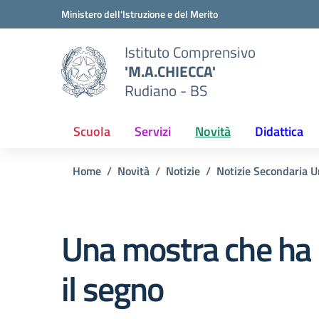
Vai ai contenuti
Vai al menu di navigazione
Vai al footer
Ministero dell'Istruzione e del Merito
Istituto Comprensivo
'M.A.CHIECCA'
Rudiano - BS
Scuola
Servizi
Novità
Didattica
Home
Novità
Notizie
Notizie Secondaria U
Una mostra che ha 
il segno