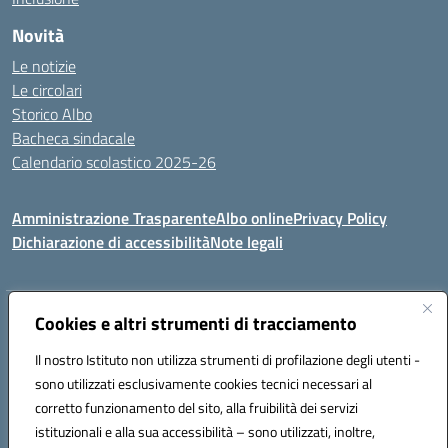
Novità
Le notizie
Le circolari
Storico Albo
Bacheca sindacale
Calendario scolastico 2025-26
Amministrazione Trasparente
Albo online
Privacy Policy
Dichiarazione di accessibilità
Note legali
Indirizzo:
VIA A. DE GASPERI, 41 RUDIANO 25030 RUDIANO
Cookies e altri strumenti di tracciamento
Centralino:
0307069017
Email:
bsic86100r@istruzione.it
Il nostro Istituto non utilizza strumenti di profilazione degli utenti -
Posta elettronica certificata (PEC):
bsic86100r@pec.istruzione.it
sono utilizzati esclusivamente cookies tecnici necessari al
Codice fiscale: 82002390175
corretto funzionamento del sito, alla fruibilità dei servizi
Codice meccanografico:
BSIC86100R
istituzionali e alla sua accessibilità – sono utilizzati, inoltre,