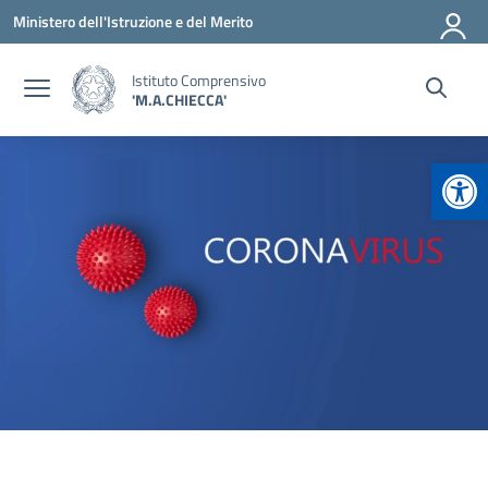
Vai ai contenuti
Vai al menu di navigazione
Vai al footer
Ministero dell'Istruzione e del Merito
Istituto Comprensivo
'M.A.CHIECCA'
Apr