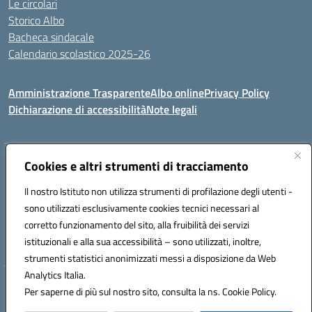
Le circolari
Storico Albo
Bacheca sindacale
Calendario scolastico 2025-26
Amministrazione Trasparente
Albo online
Privacy Policy
Dichiarazione di accessibilità
Note legali
Indirizzo:
VIA A. DE GASPERI, 41 RUDIANO 25030 RUDIANO
Cookies e altri strumenti di tracciamento
Centralino:
0307069017
Email:
bsic86100r@istruzione.it
Il nostro Istituto non utilizza strumenti di profilazione degli utenti -
Posta elettronica certificata (PEC):
bsic86100r@pec.istruzione.it
sono utilizzati esclusivamente cookies tecnici necessari al
Codice fiscale: 82002390175
corretto funzionamento del sito, alla fruibilità dei servizi
Codice meccanografico:
BSIC86100R
istituzionali e alla sua accessibilità – sono utilizzati, inoltre,
strumenti statistici anonimizzati messi a disposizione da Web
Analytics Italia.
Hosting & Powered by 3D Solution S.r.l.
Per saperne di più sul nostro sito, consulta la ns. Cookie Policy.
Concept & Design by Designers Italia