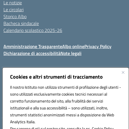
Le notizie
Le circolari
Storico Albo
Bacheca sindacale
Calendario scolastico 2025-26
Amministrazione Trasparente
Albo online
Privacy Policy
Dichiarazione di accessibilità
Note legali
Indirizzo:
Cookies e altri strumenti di tracciamento
VIA A. DE GASPERI, 41 RUDIANO 25030 RUDIANO
Centralino:
0307069017
Email:
bsic86100r@istruzione.it
Il nostro Istituto non utilizza strumenti di profilazione degli utenti -
Posta elettronica certificata (PEC):
bsic86100r@pec.istruzione.it
sono utilizzati esclusivamente cookies tecnici necessari al
Codice fiscale: 82002390175
corretto funzionamento del sito, alla fruibilità dei servizi
Codice meccanografico:
BSIC86100R
istituzionali e alla sua accessibilità – sono utilizzati, inoltre,
strumenti statistici anonimizzati messi a disposizione da Web
Analytics Italia.
Hosting & Powered by 3D Solution S.r.l.
Per saperne di più sul nostro sito, consulta la ns. Cookie Policy.