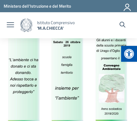
Vai ai contenuti
Vai al menu di navigazione
Vai al footer
Ministero dell'Istruzione e del Merito
Istituto Comprensivo
'M.A.CHIECCA'
Apr