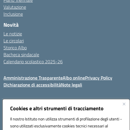
Piano Triennale
Valutazione
Inclusione
Novità
Le notizie
Le circolari
Storico Albo
Bacheca sindacale
Calendario scolastico 2025-26
Amministrazione Trasparente
Albo online
Privacy Policy
Dichiarazione di accessibilità
Note legali
Indirizzo:
Cookies e altri strumenti di tracciamento
VIA A. DE GASPERI, 41 RUDIANO 25030 RUDIANO
Centralino:
0307069017
Email:
bsic86100r@istruzione.it
Il nostro Istituto non utilizza strumenti di profilazione degli utenti -
Posta elettronica certificata (PEC):
bsic86100r@pec.istruzione.it
sono utilizzati esclusivamente cookies tecnici necessari al