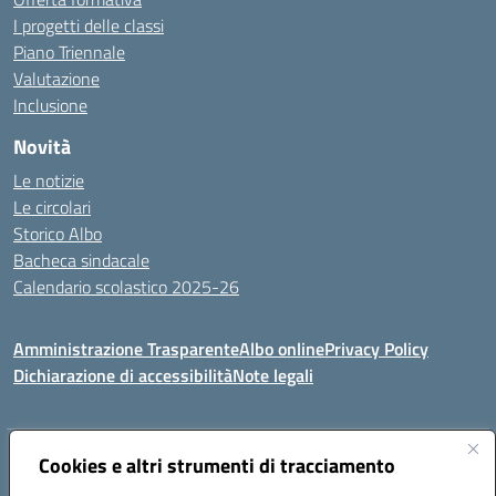
I progetti delle classi
Piano Triennale
Valutazione
Inclusione
Novità
Le notizie
Le circolari
Storico Albo
Bacheca sindacale
Calendario scolastico 2025-26
Amministrazione Trasparente
Albo online
Privacy Policy
Dichiarazione di accessibilità
Note legali
Indirizzo:
Cookies e altri strumenti di tracciamento
VIA A. DE GASPERI, 41 RUDIANO 25030 RUDIANO
Centralino:
0307069017
Email:
bsic86100r@istruzione.it