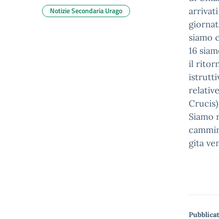
Notizie Secondaria Urago
arrivat
giornat
siamo c
16 siam
il rito
istrutt
relativ
Crucis)
Siamo r
cammina
gita ve
Pubblicat