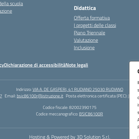
della scuola
Didattica
azione
Offerta formativa
I progetti delle classi
Piano Triennale
Valutazione
Inclusione
cy
Dichiarazione di accessibilità
Note legali
Indirizzo:
VIA A. DE GASPERI, 41 RUDIANO 25030 RUDIANO
7
Email:
bsic86100r@istruzione.it
Posta elettronica certificata (PEC):
bsic8
Codice fiscale: 82002390175
Codice meccanografico:
BSIC86100R
Hosting & Powered by 3D Solution S.r.l.