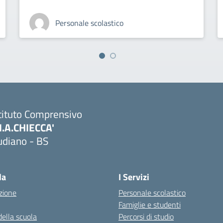
Personale scolastico
tituto Comprensivo
M.A.CHIECCA'
udiano - BS
Visita la pagina iniziale della scuola
la
I Servizi
zione
Personale scolastico
Famiglie e studenti
della scuola
Percorsi di studio