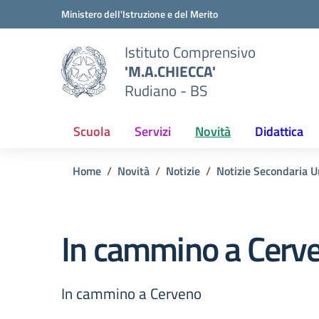
Vai ai contenuti
Vai al menu di navigazione
Vai al footer
Ministero dell'Istruzione e del Merito
Istituto Comprensivo
'M.A.CHIECCA'
Rudiano - BS
Scuola
Servizi
Novità
Didattica
Home
Novità
Notizie
Notizie Secondaria U
In cammino a Cerv
In cammino a Cerveno