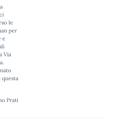
la
ci
rso le
man per
e e
li
a Via
a.
onato
e questa
no Prati