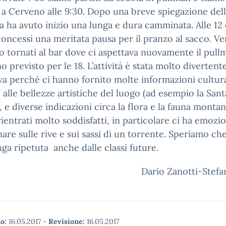
i a Cerveno alle 9:30. Dopo una breve spiegazione del
a ha avuto inizio una lunga e dura camminata. Alle 12 
oncessi una meritata pausa per il pranzo al sacco. Ve
o tornati al bar dove ci aspettava nuovamente il pull
rno previsto per le 18. L’attività è stata molto divertent
iva perché ci hanno fornito molte informazioni cultura
e alle bellezze artistiche del luogo (ad esempio la Sant
, e diverse indicazioni circa la flora e la fauna montan
ientrati molto soddisfatti, in particolare ci ha emozi
re sulle rive e sui sassi di un torrente. Speriamo ch
nga ripetuta anche dalle classi future.
Dario Zanotti-Stefa
o:
16.05.2017
-
Revisione:
16.05.2017