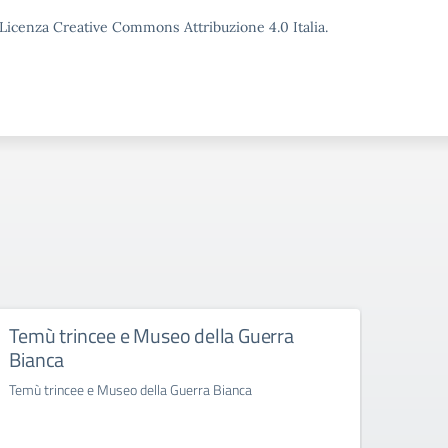
o Licenza Creative Commons Attribuzione 4.0 Italia.
Temù trincee e Museo della Guerra
La no
Bianca
cuore
scuo
Temù trincee e Museo della Guerra Bianca
La nost
cuore s