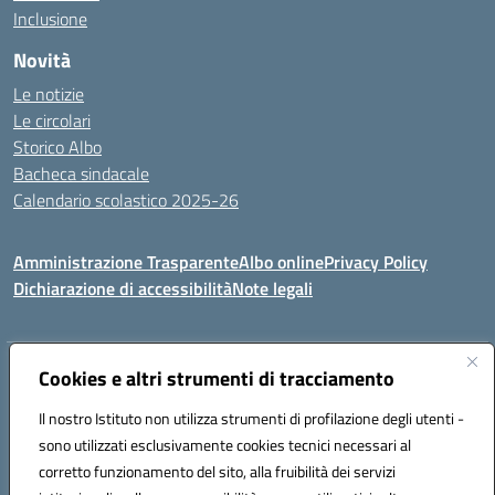
Inclusione
Novità
Le notizie
Le circolari
Storico Albo
Bacheca sindacale
Calendario scolastico 2025-26
Amministrazione Trasparente
Albo online
Privacy Policy
Dichiarazione di accessibilità
Note legali
Cookies e altri strumenti di tracciamento
Indirizzo:
VIA A. DE GASPERI, 41 RUDIANO 25030 RUDIANO
Centralino:
0307069017
Email:
bsic86100r@istruzione.it
Il nostro Istituto non utilizza strumenti di profilazione degli utenti -
Posta elettronica certificata (PEC):
bsic86100r@pec.istruzione.it
sono utilizzati esclusivamente cookies tecnici necessari al
Codice fiscale: 82002390175
corretto funzionamento del sito, alla fruibilità dei servizi
Codice meccanografico:
BSIC86100R