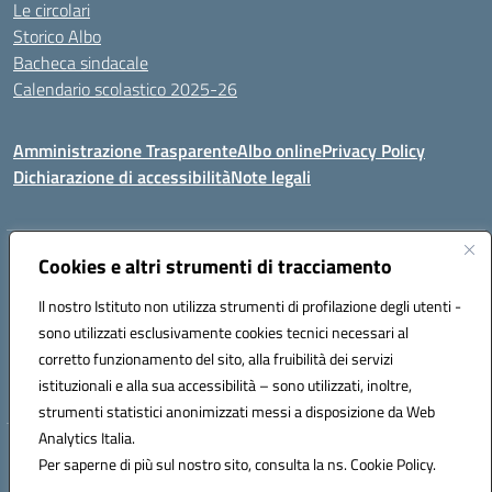
Le circolari
Storico Albo
Bacheca sindacale
Calendario scolastico 2025-26
Amministrazione Trasparente
Albo online
Privacy Policy
Dichiarazione di accessibilità
Note legali
Cookies e altri strumenti di tracciamento
Indirizzo:
VIA A. DE GASPERI, 41 RUDIANO 25030 RUDIANO
Centralino:
0307069017
Email:
bsic86100r@istruzione.it
Il nostro Istituto non utilizza strumenti di profilazione degli utenti -
Posta elettronica certificata (PEC):
bsic86100r@pec.istruzione.it
sono utilizzati esclusivamente cookies tecnici necessari al
Codice fiscale: 82002390175
corretto funzionamento del sito, alla fruibilità dei servizi
Codice meccanografico:
BSIC86100R
istituzionali e alla sua accessibilità – sono utilizzati, inoltre,
strumenti statistici anonimizzati messi a disposizione da Web
Analytics Italia.
Hosting & Powered by 3D Solution S.r.l.
Per saperne di più sul nostro sito, consulta la ns. Cookie Policy.
Concept & Design by Designers Italia