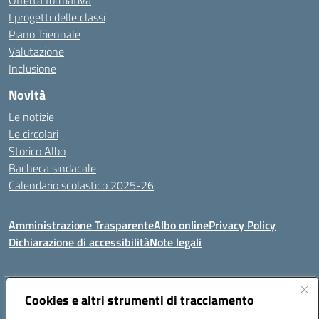
Offerta formativa
I progetti delle classi
Piano Triennale
Valutazione
Inclusione
Novità
Le notizie
Le circolari
Storico Albo
Bacheca sindacale
Calendario scolastico 2025-26
Amministrazione Trasparente
Albo online
Privacy Policy
Dichiarazione di accessibilità
Note legali
Cookies e altri strumenti di tracciamento
Indirizzo:
VIA A. DE GASPERI, 41 RUDIANO 25030 RUDIANO
Centralino:
0307069017
Email:
bsic86100r@istruzione.it