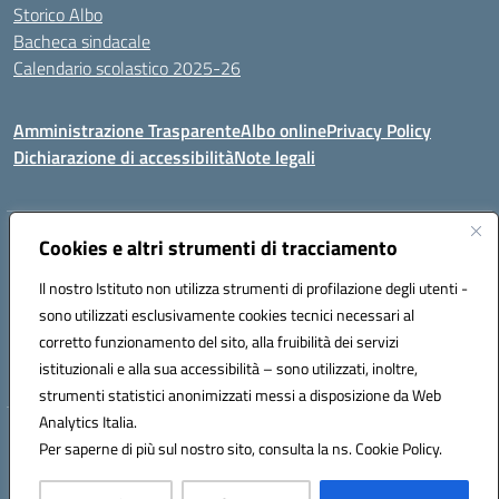
Storico Albo
Bacheca sindacale
Calendario scolastico 2025-26
Amministrazione Trasparente
Albo online
Privacy Policy
Dichiarazione di accessibilità
Note legali
Indirizzo:
VIA A. DE GASPERI, 41 RUDIANO 25030 RUDIANO
Cookies e altri strumenti di tracciamento
Centralino:
0307069017
Email:
bsic86100r@istruzione.it
Il nostro Istituto non utilizza strumenti di profilazione degli utenti -
Posta elettronica certificata (PEC):
bsic86100r@pec.istruzione.it
sono utilizzati esclusivamente cookies tecnici necessari al
Codice fiscale: 82002390175
corretto funzionamento del sito, alla fruibilità dei servizi
Codice meccanografico:
BSIC86100R
istituzionali e alla sua accessibilità – sono utilizzati, inoltre,
strumenti statistici anonimizzati messi a disposizione da Web
Analytics Italia.
Hosting & Powered by 3D Solution S.r.l.
Per saperne di più sul nostro sito, consulta la ns. Cookie Policy.
Concept & Design by Designers Italia